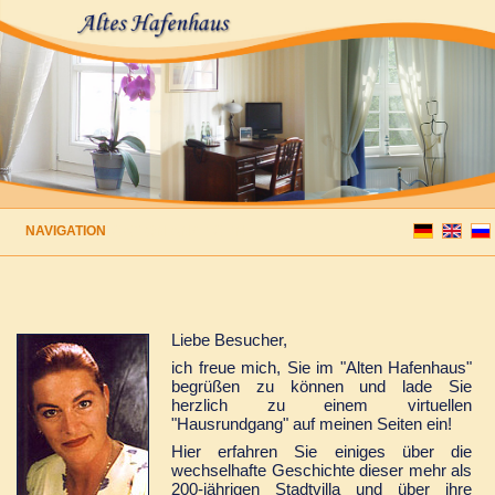
Direkt
zum
Inhalt
— HAUPTNAVIGATION ANZEIGEN
HAUPTNAVIGATION
STARTSEITE
DAS HAUS
UNTERKUNFT
BUCHUNG
BILDERGALERIE
KONTAKT
Liebe Besucher,
ich freue mich, Sie im "Alten Hafenhaus"
begrüßen zu können und lade Sie
herzlich zu einem virtuellen
"Hausrundgang" auf meinen Seiten ein!
Hier erfahren Sie einiges über die
wechselhafte Geschichte dieser mehr als
200-jährigen Stadtvilla und über ihre